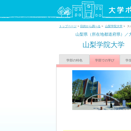
トップページ
>
目的から調べる
>
山梨学院大学
> ス
山梨県（所在地都道府県）／
山梨学院大学
学部の特色
学部での学び
学