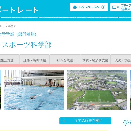
ポーツ科学部
大学学部（部門種別）
スポーツ科学部
生生活支援
進路・就職情報
様々な取組
学費・経済的支援
入試・学生
学