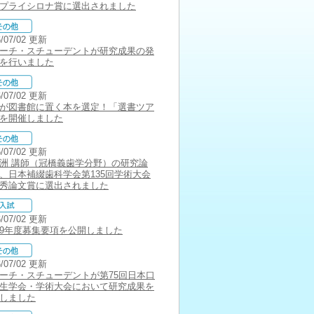
プライシロナ賞に選出されました
6/07/02 更新
ーチ・スチューデントが研究成果の発
を行いました
6/07/02 更新
が図書館に置く本を選定！「選書ツア
を開催しました
6/07/02 更新
洲 講師（冠橋義歯学分野）の研究論
、日本補綴歯科学会第135回学術大会
秀論文賞に選出されました
6/07/02 更新
9年度募集要項を公開しました
6/07/02 更新
ーチ・スチューデントが第75回日本口
生学会・学術大会において研究成果を
しました