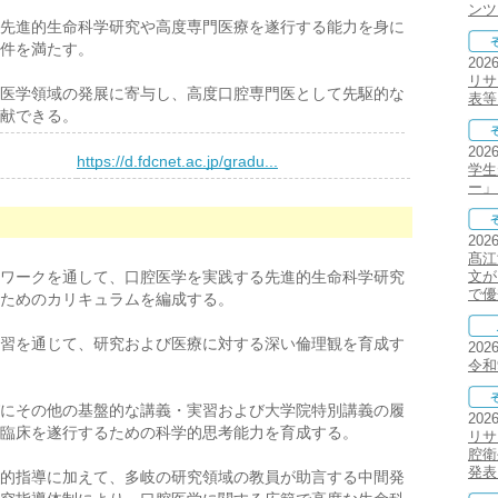
ンツ
先進的生命科学研究や高度専門医療を遂行する能力を身に
件を満たす。
202
リサ
医学領域の発展に寄与し、高度口腔専門医として先駆的な
表等
献できる。
202
）
https://d.fdcnet.ac.jp/gradu...
学生
ー」
202
髙江
ワークを通して、口腔医学を実践する先進的生命科学研究
文が
で優
ためのカリキュラムを編成する。
習を通じて、研究および医療に対する深い倫理観を育成す
202
令和
にその他の基盤的な講義・実習および大学院特別講義の履
202
臨床を遂行するための科学的思考能力を育成する。
リサ
腔衛
発表
的指導に加えて、多岐の研究領域の教員が助言する中間発