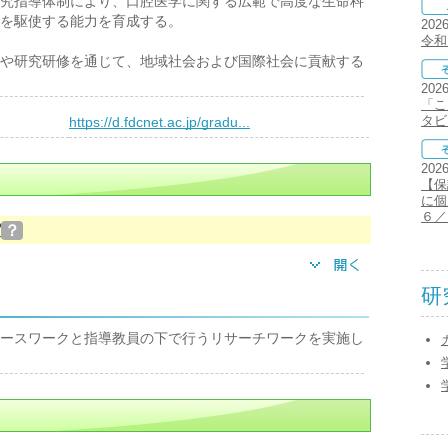
究指導体制により、口腔医学に関する広範で高度な生命科
を駆使する能力を育成する。
202
令和
や研究研修を通じて、地域社会および国際社会に貢献する
202
「こ
）
タビ
https://d.fdcnet.ac.jp/gradu...
202
【保
に個
６／
実
？
研
ースワークと指導教員の下で行うリサーチワークを実施し