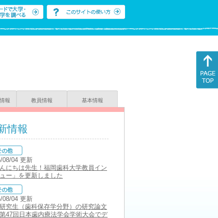
情報
教員情報
基本情報
新情報
6/08/04 更新
んにちは先生！福岡歯科大学教員イン
ュー」を更新しました
6/08/04 更新
研究生（歯科保存学分野）の研究論文
第47回日本歯内療法学会学術大会でデ