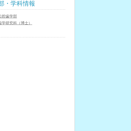
部・学科情報
口腔歯学部
歯学研究科（博士）