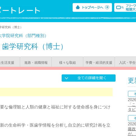
学研究科（博士）
大学院研究科（部門種別）
歯学研究科（博士）
生生活支援
進路・就職情報
様々な取組
学費・経済的支援
入試・学生
更
202
「こ
要な倫理観と人類の健康と福祉に対する使命感を身につけ
タビ
202
新の生命科学・医歯学情報を分析し自立的に研究計画を立
藤政
が、