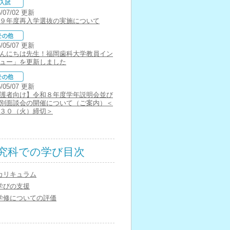
6/07/02 更新
９年度再入学選抜の実施について
6/05/07 更新
んにちは先生！福岡歯科大学教員イン
ュー」を更新しました
6/05/07 更新
護者向け】令和８年度学年説明会並び
別面談会の開催について（ご案内）＜
３０（火）締切＞
究科での学び目次
カリキュラム
学びの支援
学修についての評価