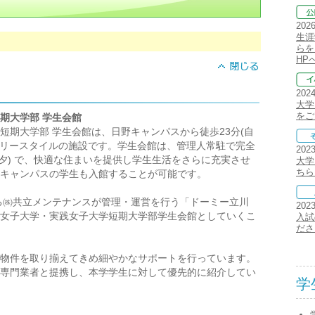
202
生涯
らを
HP
202
大学
をご
期大学部 学生会館
期大学部 学生会館は、日野キャンパスから徒歩23分(自
トリースタイルの施設です。学生会館は、管理人常駐で完全
202
・夕) で、快適な住まいを提供し学生生活をさらに充実させ
大学
ちら
キャンパスの学生も入館することが可能です。
ある㈱共立メンテナンスが管理・運営を行う「ドーミー立川
202
女子大学・実践女子大学短期大学部学生会館としていくこ
入試
ださ
物件を取り揃えてきめ細やかなサポートを行っています。
専門業者と提携し、本学学生に対して優先的に紹介してい
学
。