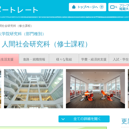
間社会研究科（修士課程）
大学院研究科（部門種別）
人間社会研究科（修士課程）
生生活支援
進路・就職情報
様々な取組
学費・経済的支援
入試・学生
更