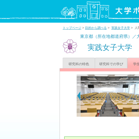
トップページ
>
目的から調べる
>
実践女子大学
> 人
東京都（所在地都道府県）／
実践女子大学
研究科の特色
研究科での学び
学