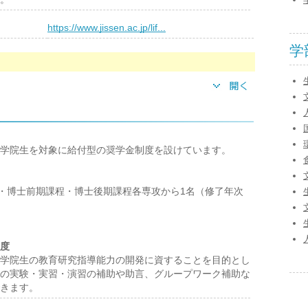
）
https://www.jissen.ac.jp/lif...
学
学院生を対象に給付型の奨学金制度を設けています。
程・博士前期課程・博士後期課程各専攻から1名（修了年次
度
学院生の教育研究指導能力の開発に資することを目的とし
の実験・実習・演習の補助や助言、グループワーク補助な
きます。