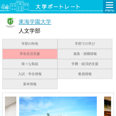
東海学園大学
人文学部
学部の特色
学部での学び
学生生活支援
進路・就職情報
様々な取組
学費・経済的支援
入試・学生情報
教員情報
基本情報