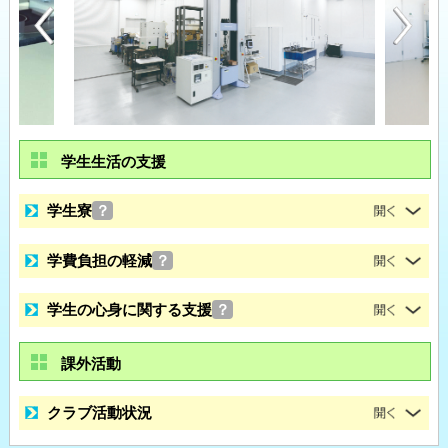
学生生活の支援
学生寮
？
学費負担の軽減
？
学生の心身に関する支援
？
課外活動
クラブ活動状況