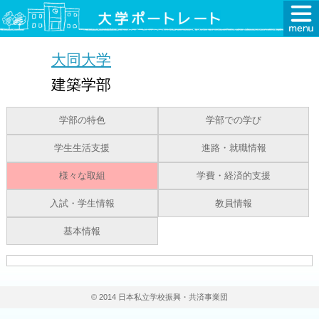
大同大学
建築学部
学部の特色
学部での学び
学生生活支援
進路・就職情報
様々な取組
学費・経済的支援
入試・学生情報
教員情報
基本情報
© 2014 日本私立学校振興・共済事業団