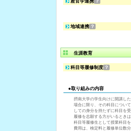
産官学連携
？
地域連携
？
生涯教育
科目等履修制度
？
●取り組みの内容
摂南大学の学生向けに開講した
場合に限り、その科目について
しての身分を持たずに科目を受
履修を志願する方がいるときは
科目等履修生として授業科目を
費用は、検定料と履修単位数分