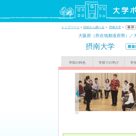
トップページ
>
目的から調べる
>
摂南大学
>
大阪府（所在地都道府県）／
摂南大学
学部の特色
学部での学び
学