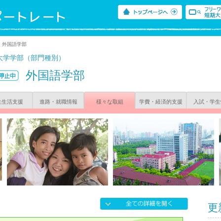
外国語学部
大学学部（部門種別）
外国語学部
生生活支援
進路・就職情報
様々な取組
学費・経済的支援
入試・学生
更