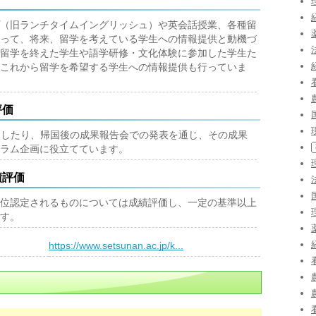
（旧ランチタイムイングリッシュ）や英会話授業、各種留
って、将来、留学を考えている学生への情報提供と動機づ
留学を終えた学生や語学研修・文化体験に参加した学生た
これから留学を希望する学生への情報提供も行っていま
評価
比較したり、帰国後の成果報告会での発表を通じ、その成果
ラム企画に役立てています。
績評価
位認定されるものについては成績評価し、一定の基準以上
す。
）
https://www.setsunan.ac.jp/k...