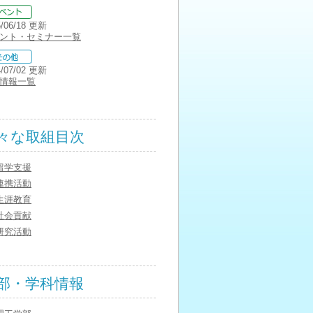
5/06/18 更新
ント・セミナー一覧
4/07/02 更新
情報一覧
々な取組目次
留学支援
連携活動
生涯教育
社会貢献
研究活動
部・学科情報