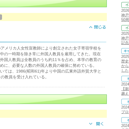
202
神戸
？
50
202
神戸
記念
名のアメリカ人女性宣教師により創立された女子寄宿学校を
中の一時期を除き常に外国人教員を雇用してきた。現在
202
外国人教員は全教員のうち約11％を占め、本学の教育の
歴史
めに、必要な人数の外国人教員の確保に努めている。
から
した
は、1986(昭和61)年より中国の広東外語外貿大学と
名の教員を受け入れている。
202
【新
越え
202
プロ
202