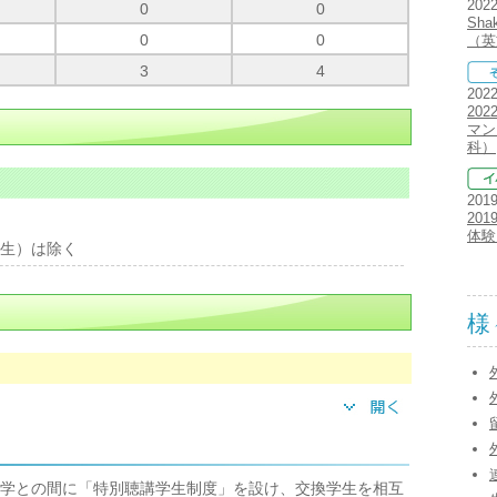
202
0
0
Sh
0
0
（英
3
4
202
202
マン
科）
201
20
体験
生）は除く
様
学との間に「特別聴講学生制度」を設け、交換学生を相互