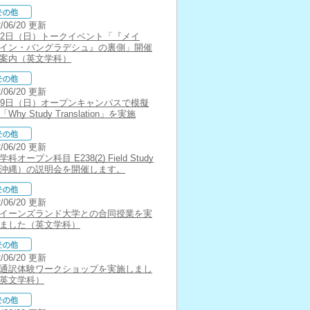
2/06/20 更新
12日（日）トークイベント「『メイ
イン・バングラデシュ』の裏側」開催
案内（英文学科）
2/06/20 更新
19日（日）オープンキャンパスで模擬
Why Study Translation」を実施
2/06/20 更新
科オープン科目 E238(2) Field Study
（沖縄）の説明会を開催します。
2/06/20 更新
イーンズランド大学との合同授業を実
ました（英文学科）
2/06/20 更新
通訳体験ワークショップを実施しまし
英文学科）