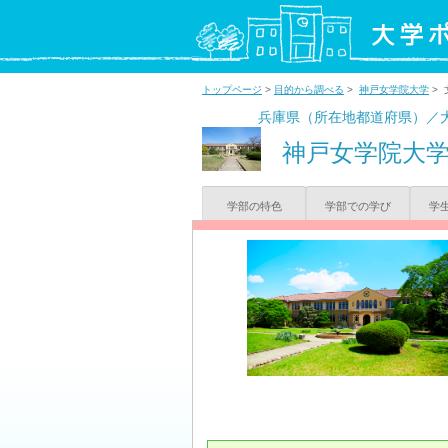
トップページ
>
目的から調べる
>
神戸女学院大学
> 
兵庫県（所在地都道府県）／
神戸女学院大
学部の特色
学部での学び
学