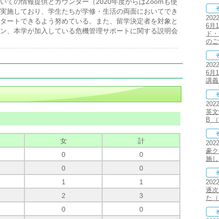
ての情報提供とカウンター（2020年度からはZoomも使
実施しており、学生たちが学修・生活の両面においてでき
202
タートできるよう努めている。また、留学決定者を対象と
6月
ン、本学が加入している危機管理サポートに関する説明会
ド・
のご
202
6月
講義「
202
英文学
B 
女
計
202
豪ク
0
0
施し
0
0
1
1
202
逐次
2
3
た（
0
0