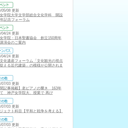
6/05/08 更新
女学院大学文学部総合文化学科 開設
周年記念フォーラム
5/04/24 更新
女学院・日本聖書協会 創立150周年
講演会のご案内
5/04/24 更新
文化遺産フォーラム「文化観光の視点
捉える近代建築」の模様が公開されま
4/07/03 更新
聞記事掲載】老ピアノの響き 163年
て 神戸女学院大、授業で 再び
4/07/03 更新
ジェクト科目【平和と戦争を考える】
4/07/03 更新