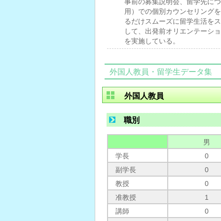
事前の募集説明会、留学先につい
用）での個別カウンセリングを
るだけスムーズに留学生活をス
して、出発前オリエンテーショ
を実施している。
外国人教員・留学生データ集
外国人教員
職別
男
学長
0
副学長
0
教授
0
准教授
1
講師
0