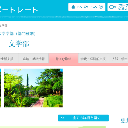
文学部
大学学部（部門種別）
学
文学部
生生活支援
進路・就職情報
様々な取組
学費・経済的支援
入試・学生
更