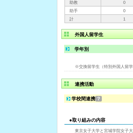
助教
0
助手
0
計
1
外国人留学生
学年別
※交換留学生（特別外国人留学
連携活動
学校間連携
？
●取り組みの内容
東京女子大学と宮城学院女子大