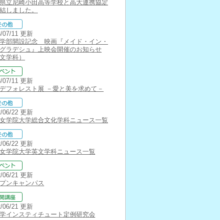
県立尼崎小田高等学校と高大連携協定
結しました。
3/07/11 更新
学部開設記念 映画『メイド・イン・
グラデシュ』上映会開催のお知らせ
文学科）
3/07/11 更新
B.デフォレスト展 －愛と美を求めて－
2/06/22 更新
女学院大学総合文化学科ニュース一覧
2/06/22 更新
女学院大学英文学科ニュース一覧
2/06/21 更新
プンキャンパス
2/06/21 更新
学インスティチュート定例研究会