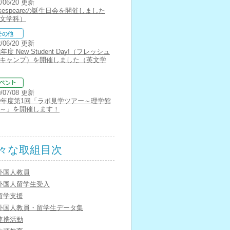
2/06/20 更新
akespeareの誕生日会を開催しました
文学科）
2/06/20 更新
2年度 New Student Day!（フレッシュ
キャンプ）を開催しました（英文学
9/07/08 更新
19年度第1回「ラボ見学ツアー～理学館
～」を開催します！
々な取組目次
外国人教員
外国人留学生受入
留学支援
外国人教員・留学生データ集
連携活動