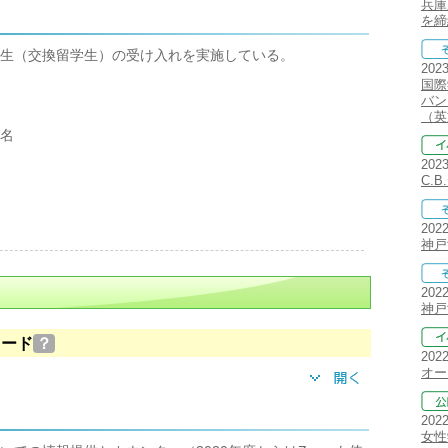
兵庫
を締
生（交換留学生）の受け入れを実施している。
202
国際
バン
（英
名
202
C.
202
神戸
202
神戸
ロード
？
202
オー
202
女性