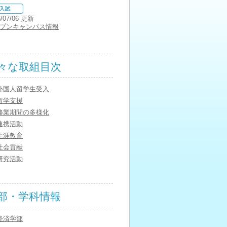
6/07/06 更新
プンキャンパス情報
々な取組目次
外国人留学生受入
留学支援
修業期間の多様化
連携活動
生涯教育
社会貢献
研究活動
部・学科情報
経済学部