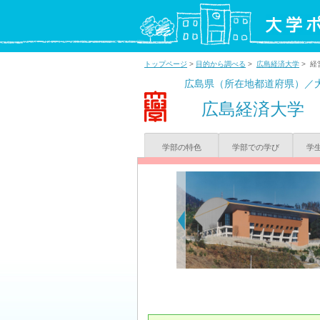
トップページ
>
目的から調べる
>
広島経済大学
> 経
広島県（所在地都道府県）／
広島経済大学
学部の特色
学部での学び
学