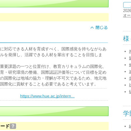
202
オー
様
に対応できる人材を育成すべく、国際感覚を持ちながらあ
ルを発揮し、活躍できる人材を輩出することを目指しま
重要課題の一つと位置付け、教育カリキュラムの国際化、
育・研究環境の整備、国際認証評価等について目標を定め
の国際化は地域の協力・理解が不可欠であるため、地元地
国際化に貢献することも必要であると考えています。
）
https://www.hue.ac.jp/intern...
学
ロード
？