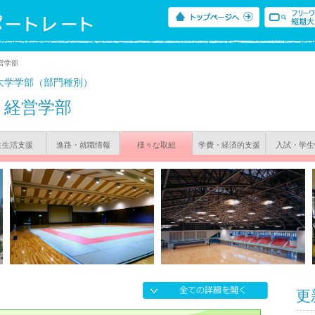
営学部
大学学部（部門種別）
経営学部
生生活支援
進路・就職情報
様々な取組
学費・経済的支援
入試・学生
更