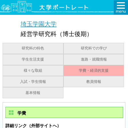
埼玉学園大学
経営学研究科（博士後期）
研究科の特色
研究科での学び
学生生活支援
進路・就職情報
様々な取組
学費・経済的支援
入試・学生情報
教員情報
基本情報
学費
詳細リンク（外部サイトへ）