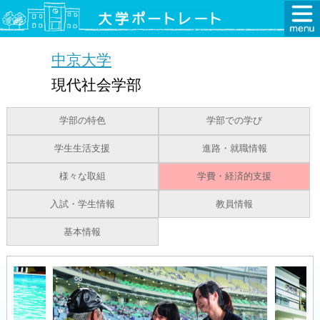
中京大学
現代社会学部
学部の特色
学部での学び
学生生活支援
進路・就職情報
様々な取組
学費・経済的支援
入試・学生情報
教員情報
基本情報