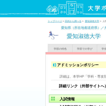
トップページ
>
目的から調べる
>
愛知淑徳大学
> 人
愛知県（所在地都道府県）／
愛知淑徳大学
学部の特色
学部での学び
学
アドミッションポリシー
詳細は、本学HP「学科・専攻
詳細リンク（外部サイトへ
入試情報