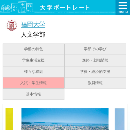
福岡大学
人文学部
学部の特色
学部での学び
学生生活支援
進路・就職情報
様々な取組
学費・経済的支援
入試・学生情報
教員情報
基本情報