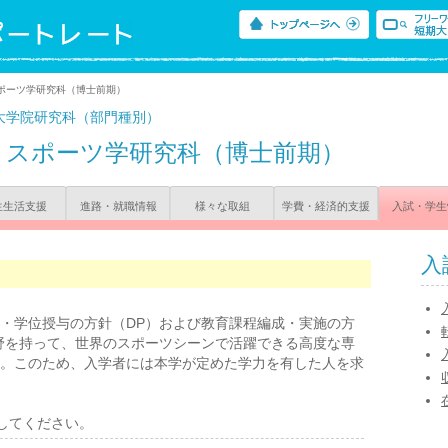
スポーツ学研究科（博士前期）
大学院研究科（部門種別）
スポーツ学研究科（博士前期）
生生活支援
進路・就職情報
様々な取組
学費・経済的支援
入試・学生
入
・学位授与の方針（DP）および教育課程編成・実施の方
野を持って、世界のスポーツシーンで活躍できる高度な専
。このため、入学者には本学が定めた学力を有した人を求
認してください。