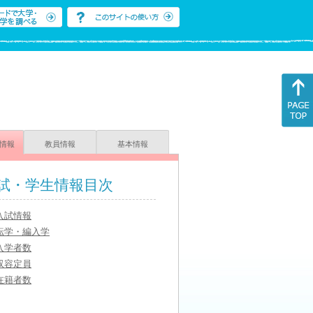
情報
教員情報
基本情報
試・学生情報目次
入試情報
転学・編入学
入学者数
収容定員
在籍者数