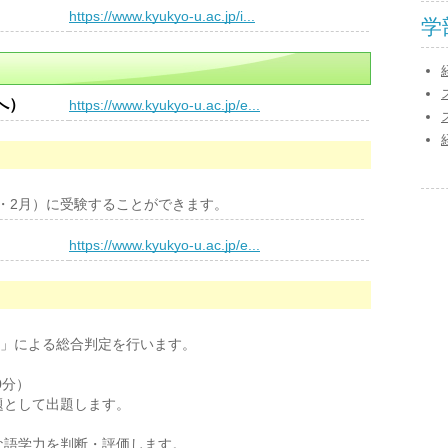
）
https://www.kyukyo-u.ac.jp/i...
学
へ）
https://www.kyukyo-u.ac.jp/e...
月・2月）に受験することができます。
）
https://www.kyukyo-u.ac.jp/e...
」による総合判定を行います。
分）
して出題します。
学力を判断・評価します。