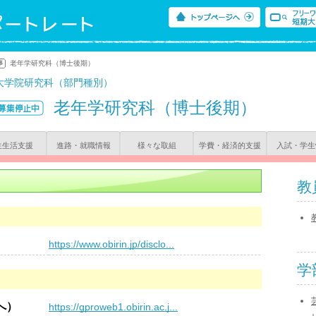
老年学研究科（博士後期）
大学院研究科（部門種別）
老年学研究科（博士後期）
生生活支援
進路・就職情報
様々な取組
学費・経済的支援
入試・学生
教
）
https://www.obirin.jp/disclo...
学
へ）
https://gproweb1.obirin.ac.j...