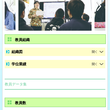
教員組織
組織図
学位業績
教員データ集
教員数