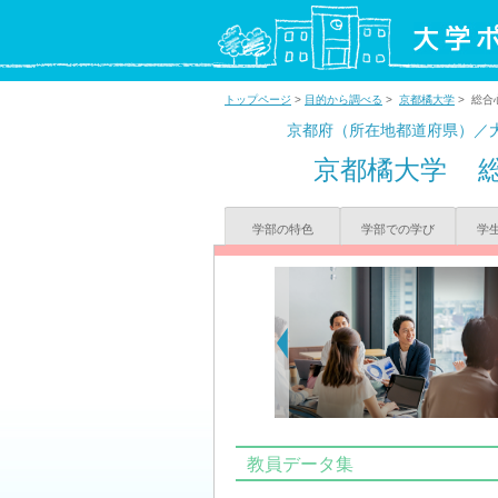
トップページ
>
目的から調べる
>
京都橘大学
> 総合
京都府（所在地都道府県）／
京都橘大学
学部の特色
学部での学び
学
教員データ集