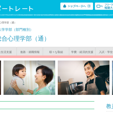
心理学部（通）
大学学部（部門種別）
総合心理学部（通）
生生活支援
進路・就職情報
様々な取組
学費・経済的支援
入試・学生
教