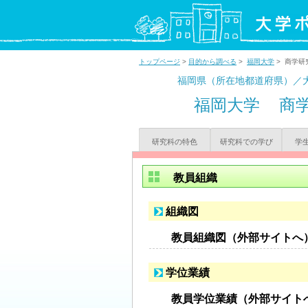
トップページ
>
目的から調べる
>
福岡大学
> 商学研
福岡県（所在地都道府県）／
福岡大学
商
研究科の特色
研究科での学び
学
教員組織
組織図
教員組織図（外部サイトへ
学位業績
教員学位業績（外部サイト