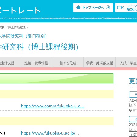
究科（博士課程後期）
大学院研究科（部門種別）
学研究科（博士課程後期）
生生活支援
進路・就職情報
様々な取組
学費・経済的支援
入試・学生
更
202
）
福岡
https://www.comm.fukuoka-u.a...
更新
202
福岡
へ）
https://www.fukuoka-u.ac.jp/...
（随