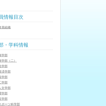
員情報目次
教員組織
部・学科情報
商学部
商学部（二）
法学部
経済学部
薬学部
工学部
人文学部
理学部
医学部
スポーツ科学部