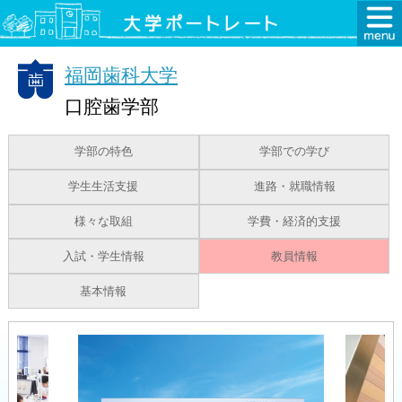
福岡歯科大学
口腔歯学部
学部の特色
学部での学び
学生生活支援
進路・就職情報
様々な取組
学費・経済的支援
入試・学生情報
教員情報
基本情報