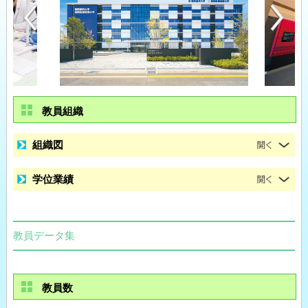
教員組織
組織図
学位業績
教員データ集
教員数