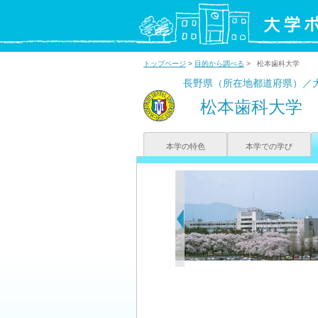
トップページ
>
目的から調べる
> 松本歯科大学
長野県（所在地都道府県）／
松本歯科大学
本学の特色
本学での学び