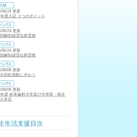
6/06/24 更新
27年度入試 ３つのポイント
6/06/24 更新
0回解剖諸霊位慰霊祭
6/06/24 更新
0回解剖諸霊位慰霊祭
6/06/09 更新
８回松濤祭にぎわう
6/06/09 更新
26年度 松本歯科大学及び大学院・衛生
入学式
生生活支援目次