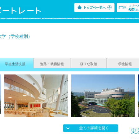
大学（学校種別）
学生生活支援
進路・就職情報
様々な取組
学生情報
更