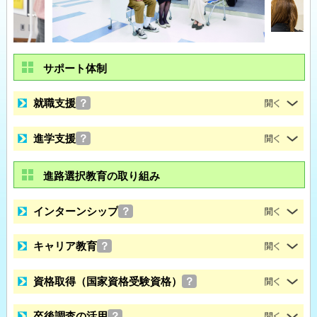
サポート体制
就職支援
？
進学支援
？
進路選択教育の取り組み
インターンシップ
？
キャリア教育
？
資格取得（国家資格受験資格）
？
卒後調査の活用
？