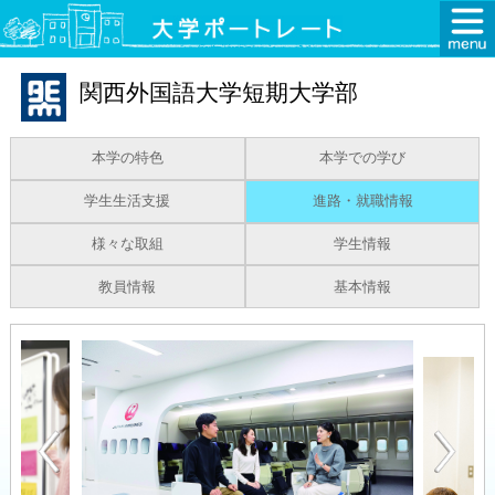
関西外国語大学短期大学部
本学の特色
本学での学び
学生生活支援
進路・就職情報
様々な取組
学生情報
教員情報
基本情報