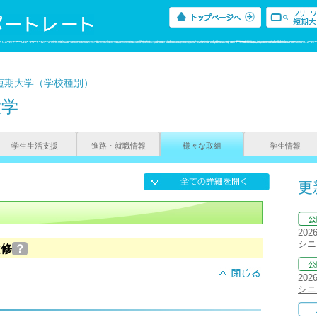
短期大学（学校種別）
大学
学生生活支援
進路・就職情報
様々な取組
学生情報
更
202
シニ
履修
？
202
シニ