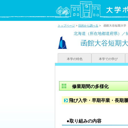
トップページ
>
目的から調べる
> 函館大谷短期大学
北海道（所在地都道府県）／
函館大谷短期
本学の特色
本学での学び
修業期間の多様化
飛び入学・早期卒業・長期
●取り組みの内容