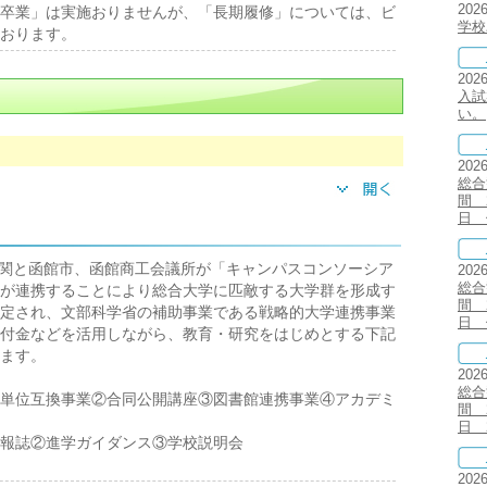
202
卒業」は実施おりませんが、「長期履修」については、ビ
学校
おります。
202
入試
い。
202
総合
間 2
日 
関と函館市、函館商工会議所が「キャンパスコンソーシア
202
総合
が連携することにより総合大学に匹敵する大学群を形成す
間 2
定され、文部科学省の補助事業である戦略的大学連携事業
日 
付金などを活用しながら、教育・研究をはじめとする下記
ます。
202
総合
単位互換事業②合同公開講座③図書館連携事業④アカデミ
間 2
日 2
報誌②進学ガイダンス③学校説明会
202