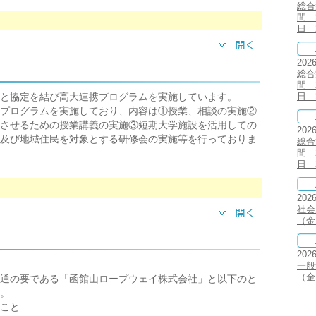
総合
間 2
日 2
202
総合
間 2
と協定を結び高大連携プログラムを実施しています。
日 2
プログラムを実施しており、内容は①授業、相談の実施②
させるための授業講義の実施③短期大学施設を活用しての
202
及び地域住民を対象とする研修会の実施等を行っておりま
総合
間 2
日 2
202
社会人
（金
202
一般選
（金
通の要である「函館山ロープウェイ株式会社」と以下のと
。
こと