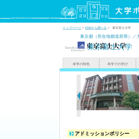
トップページ
>
目的から調べる
> 東京富士大学
東京都（所在地都道府県）／
東京富士大学
本学の特色
本学での学び
アドミッションポリシー