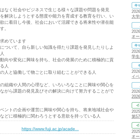
はなく社会やビジネスで生じる様々な課題や問題を発見
202
を解決しようとする態度や能力を育成する教育を行い、い
大学
欲に着目し今後、社会において活躍できる将来性や潜在能
す。
202
オー
求めています
について、自ら新しい知識を得たり課題を発見したりしよ
202
人
学生
動向や変化に興味を持ち、社会の発展のために積極的に貢
る人
202
の人と協働して物ごとに取り組むことができる人
イベ
の組織や人間の心理など、いろいろなことに興味や関心を
ながら課題の発見及びその解決に向けて努力することがで
202
20
ベントの企画や運営に興味や関心を持ち、将来地域社会や
202
などに積極的に関わろうとする意欲を持っている人
第5
）
https://www.fuji.ac.jp/acade...
202
オー