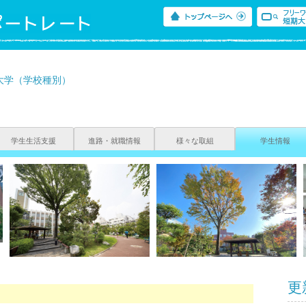
大学（学校種別）
学生生活支援
進路・就職情報
様々な取組
学生情報
更