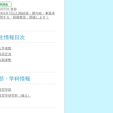
5/07/31 更新
25年6月7日(土)相続税・贈与税・事業承
関する「税務教室」開催します！
生情報目次
入学者数
収容定員
在籍者数
部・学科情報
経営学部
経営学研究科（修士）