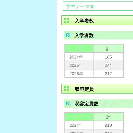
学生データ集
入学者数
入学者数
計
2024年
185
2025年
244
2026年
212
収容定員
収容定員数
計
2024年
910