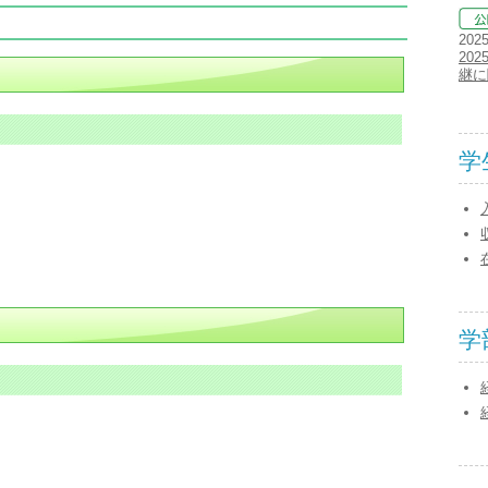
202
20
継に
学
学