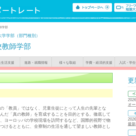
師学部
大学学部（部門種別）
校教師学部
生生活支援
進路・就職情報
様々な取組
学費・経済的支援
入試・学生
更
202
オー
の「教員」ではなく、児童生徒にとって人生の先輩とな
んだ「真の教師」を育成することを目的とする。徹底して
202
、ヨーロッパの学校現場を訪問するなど、国際的視野で物
最新
つけるとともに、全寮制の生活を通して望ましい教師とし