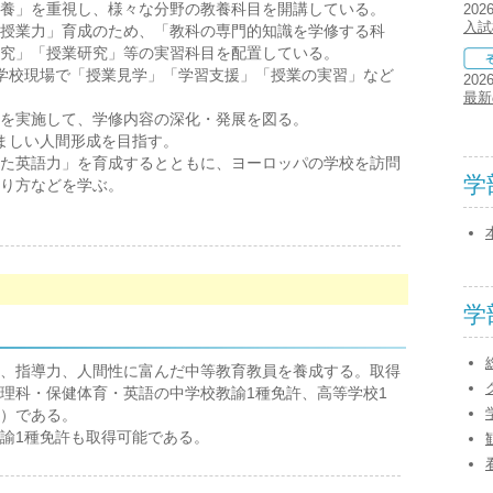
養」を重視し、様々な分野の教養科目を開講している。
202
入試
授業力」育成のため、「教科の専門的知識を学修する科
究」「授業研究」等の実習科目を配置している。
学校現場で「授業見学」「学習支援」「授業の実習」など
202
最新
を実施して、学修内容の深化・発展を図る。
ましい人間形成を目指す。
た英語力」を育成するとともに、ヨーロッパの学校を訪問
学
り方などを学ぶ。
学
、指導力、人間性に富んだ中等教育教員を養成する。取得
理科・保健体育・英語の中学校教諭1種免許、高等学校1
）である。
諭1種免許も取得可能である。