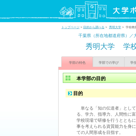
トップページ
>
目的から調べる
>
秀明大学
> 学校教
千葉県（所在地都道府県）／
秀明大学
学
学部の特色
学部での学び
学
本学部の目的
目的
単なる「知の伝道者」として
る、学力、指導力、人間性に富
学校現場で研修を行うとともに
事を考えられる資質能力を身に
ての人間形成を目指す。