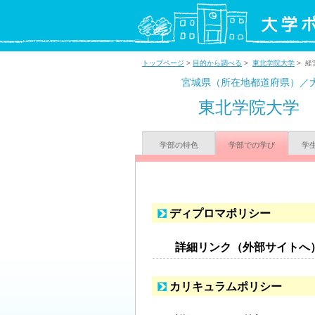
トップページ
>
目的から調べる
>
東北学院大学
> 経
宮城県（所在地都道府県）／
東北学院大学
学部の特色
学部での学び
学
ディプロマポリシー
詳細リンク（外部サイトへ
カリキュラムポリシー