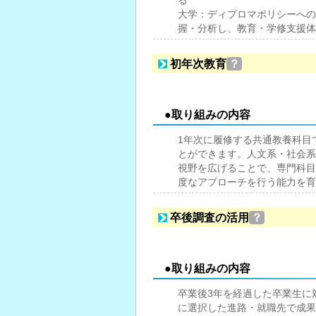
る
大学：ディプロマポリシーへの
握・分析し、教育・学修支援体
初年次教育
？
●取り組みの内容
1年次に履修する共通教養科目
とができます。人文系・社会系
視野を広げることで、専門科目
度なアプローチを行う能力を育
卒後調査の活用
？
●取り組みの内容
卒業後3年を経過した卒業生に
に選択した進路・就職先で成果