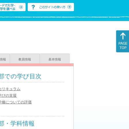
情報
教員情報
基本情報
部での学び目次
カリキュラム
学びの支援
学修についての評価
部・学科情報