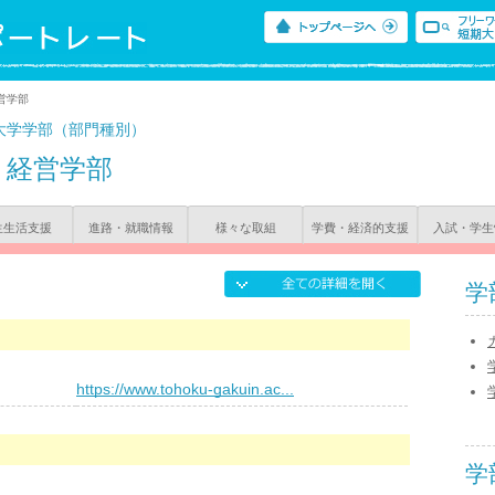
営学部
大学学部（部門種別）
経営学部
生生活支援
進路・就職情報
様々な取組
学費・経済的支援
入試・学生
学
）
https://www.tohoku-gakuin.ac...
学