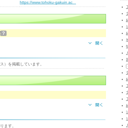
）
https://www.tohoku-gakuin.ac...
実
？
ス）を掲載しています。
ります。