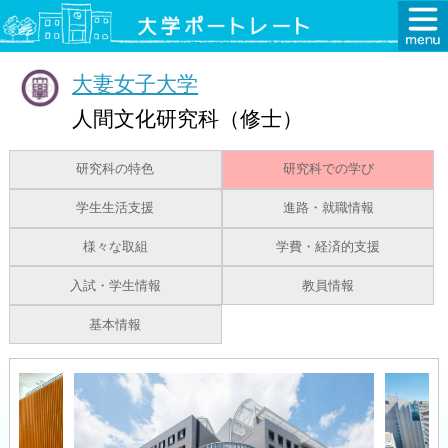
大妻女子大学
人間文化研究科（修士）
研究科の特色
研究科での学び
学生生活支援
進路・就職情報
様々な取組
学費・経済的支援
入試・学生情報
教員情報
基本情報