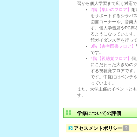
習から個人学習まで広く対応で
2階【集いのフロア】
附
をサポートするシラバ
図書コーナーや、音楽
す。個人学習席やPC席
るようになっています
館ガイダンス等を行っ
3階【参考図書フロア】
です。
4階【視聴覚フロア】
個
にこだわった大きめの
する視聴覚フロアです
です。中庭にはベンチ
っています。
また、大学主催のイベントとも
す。
学修についての評価
アセスメントポリシー
？