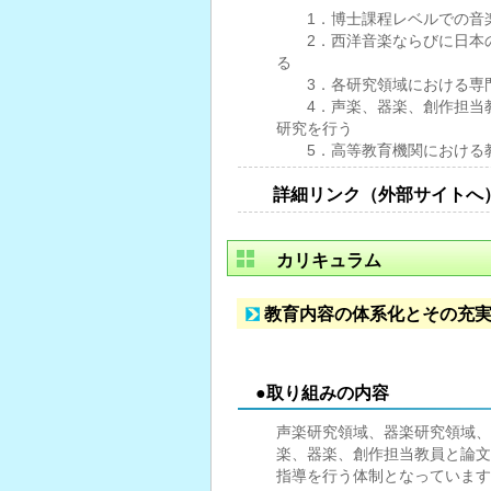
1．博士課程レベルでの音楽
2．西洋音楽ならびに日本の
る
3．各研究領域における専
4．声楽、器楽、創作担当教
研究を行う
5．高等教育機関における
詳細リンク（外部サイトへ
カリキュラム
教育内容の体系化とその充
●取り組みの内容
声楽研究領域、器楽研究領域、
楽、器楽、創作担当教員と論文
指導を行う体制となっています