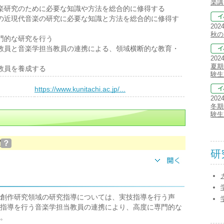
楽講
研究のために必要な知識や方法を総合的に修得する
近現代音楽の研究に必要な知識と方法を総合的に修得す
202
秋の
門的な研究を行う
員と音楽学担当教員の連携による、領域横断的な教育・
202
夏期
教員を養成する
験生
）
https://www.kunitachi.ac.jp/...
202
冬期
験生
実
？
研
創作研究領域の研究指導については、実技指導を行う声
指導を行う音楽学担当教員の連携により、高度に専門的な
。