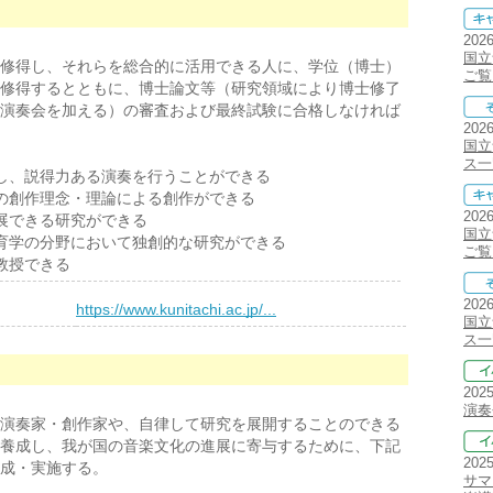
202
国立
修得し、それらを総合的に活用できる人に、学位（博士）
ご覧
修得するとともに、博士論文等（研究領域により博士修了
演奏会を加える）の審査および最終試験に合格しなければ
202
国立
ス一
、説得力ある演奏を行うことができる
創作理念・理論による創作ができる
202
できる研究ができる
国立
学の分野において独創的な研究ができる
ご覧
教授できる
202
）
https://www.kunitachi.ac.jp/...
国立
ス一
202
演奏
演奏家・創作家や、自律して研究を展開することのできる
養成し、我が国の音楽文化の進展に寄与するために、下記
202
成・実施する。
サマ