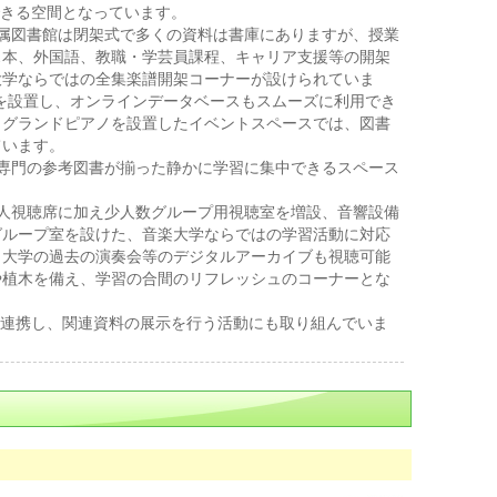
きる空間となっています。
属図書館は閉架式で多くの資料は書庫にありますが、授業
ス本、外国語、教職・学芸員課程、キャリア支援等の開架
大学ならではの全集楽譜開架コーナーが設けられていま
を設置し、オンラインデータベースもスムーズに利用でき
。グランドピアノを設置したイベントスペースでは、図書
ています。
専門の参考図書が揃った静かに学習に集中できるスペース
人視聴席に加え少人数グループ用視聴室を増設、音響設備
グループ室を設けた、音楽大学ならではの学習活動に対応
。大学の過去の演奏会等のデジタルアーカイブも視聴可能
や植木を備え、学習の合間のリフレッシュのコーナーとな
連携し、関連資料の展示を行う活動にも取り組んでいま