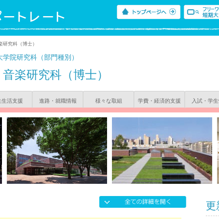
楽研究科（博士）
大学院研究科（部門種別）
音楽研究科（博士）
生生活支援
進路・就職情報
様々な取組
学費・経済的支援
入試・学生
更