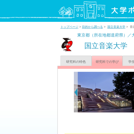
トップページ
>
目的から調べる
>
国立音楽大学
> 音
東京都（所在地都道府県）／
国立音楽大学
研究科の特色
研究科での学び
学