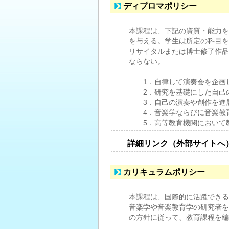
ディプロマポリシー
本課程は、下記の資質・能力を
を与える。学生は所定の科目を
リサイタルまたは博士修了作品
ならない。
1．自律して演奏会を企画し
2．研究を基礎にした自己の
3．自己の演奏や創作を進展
4．音楽学ならびに音楽教育
5．高等教育機関において
詳細リンク（外部サイトへ
カリキュラムポリシー
本課程は、国際的に活躍できる
音楽学や音楽教育学の研究者を
の方針に従って、教育課程を編