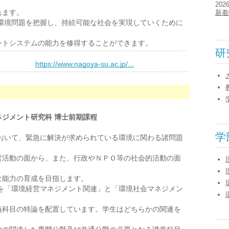
202
れます。
新着
環境問題を把握し、持続可能な社会を実現していくために
トシステムの能力を修得することができます。
研
）
https://www.nagoya-su.ac.jp/...
ネジメント研究科 博士前期課程
学
おいて、緊急に解決が求められている環境に関わる諸問題
営活動の面から、また、行政やＮＰＯ等の社会的活動の面
な能力の育成を目指します。
を「環境経営マネジメント関連」と「環境社会マネジメン
義科目の特論を配置しています。学生はどちらかの関連を