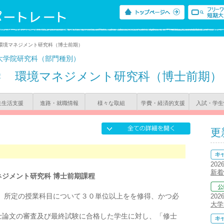
 環境マネジメント研究科（博士前期）
大学院研究科（部門種別）
学
環境マネジメント研究科（博士前期）
生生活支援
進路・就職情報
様々な取組
学費・経済的支援
入試・学生
更
202
新着
ネジメント研究科 博士前期課程
、所定の授業科目について３０単位以上をを修得、かつ必
202
大学
士論文の審査及び最終試験に合格した学生に対し、「修士