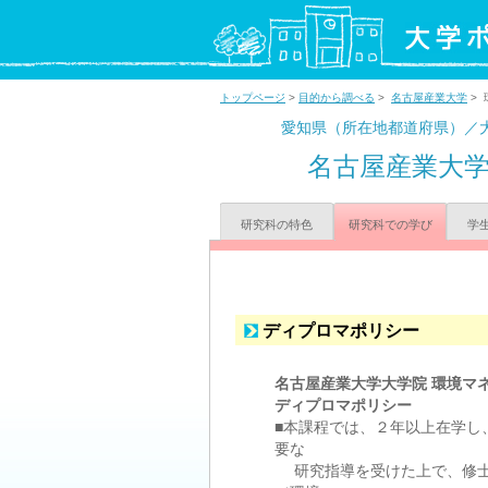
トップページ
>
目的から調べる
>
名古屋産業大学
>
愛知県（所在地都道府県）／
名古屋産業大
研究科の特色
研究科での学び
学
ディプロマポリシー
名古屋産業大学大学院 環境マ
ディプロマポリシー
■本課程では、２年以上在学し
要な
研究指導を受けた上で、修