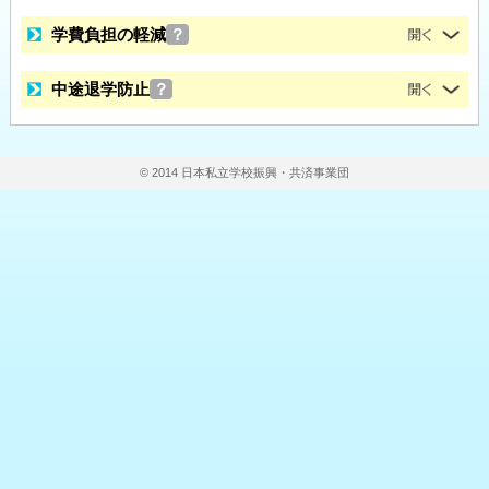
学費負担の軽減
？
中途退学防止
？
© 2014 日本私立学校振興・共済事業団