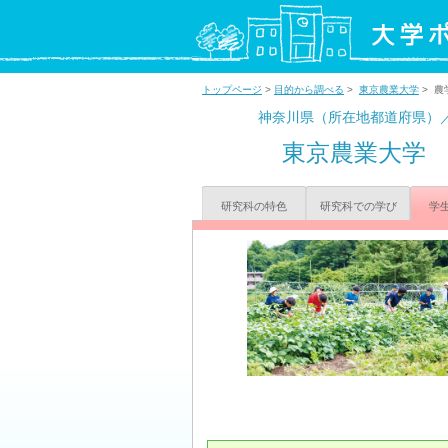
トップページ
>
目的から調べる
>
東京農業大学
> 農
神奈川県（所在地都道府県）
東京農業大学
研究科の特色
研究科での学び
学