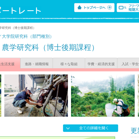
学研究科（博士後期課程）
／大学院研究科（部門種別）
農学研究科（博士後期課程）
生生活支援
進路・就職情報
様々な取組
学費・経済的支援
入試・学生
更