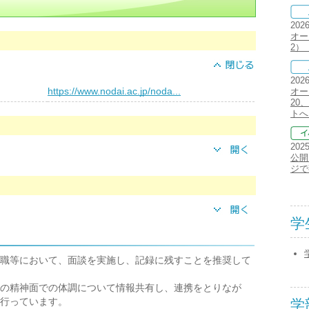
202
オー
2）
202
）
https://www.nodai.ac.jp/noda...
オー
20、
トへ
202
公開
ジで
学
職等において、面談を実施し、記録に残すことを推奨して
の精神面での体調について情報共有し、連携をとりなが
行っています。
学