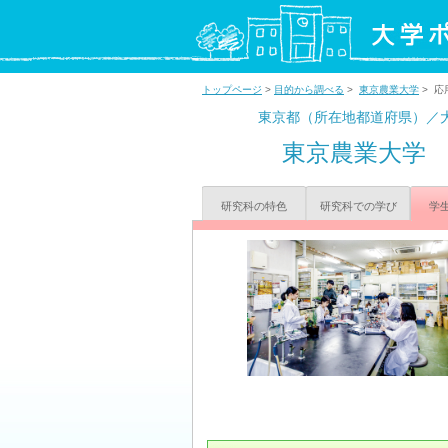
トップページ
>
目的から調べる
>
東京農業大学
> 
東京都（所在地都道府県）／
東京農業大学
研究科の特色
研究科での学び
学