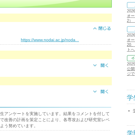
202
オー
2）
202
）
https://www.nodai.ac.jp/noda...
オー
20、
トへ
202
公開
ジで
学
生アンケートを実施しています。結果をコメントを付して
で改善の計画を策定ことにより、各専攻および研究室レベ
よう努めています。
学