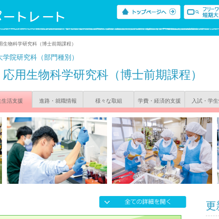
応用生物科学研究科（博士前期課程）
大学院研究科（部門種別）
応用生物科学研究科（博士前期課程）
生生活支援
進路・就職情報
様々な取組
学費・経済的支援
入試・学生
更