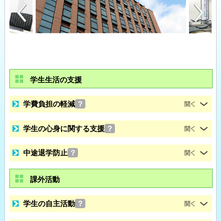
学生生活の支援
学費負担の軽減
？
学生の心身に関する支援
？
中途退学防止
？
課外活動
学生の自主活動
？