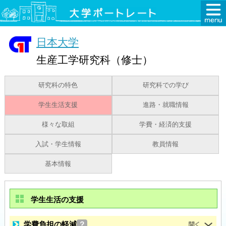
日本大学
生産工学研究科（修士）
研究科の特色
研究科での学び
学生生活支援
進路・就職情報
様々な取組
学費・経済的支援
入試・学生情報
教員情報
基本情報
学生生活の支援
学費負担の軽減
？