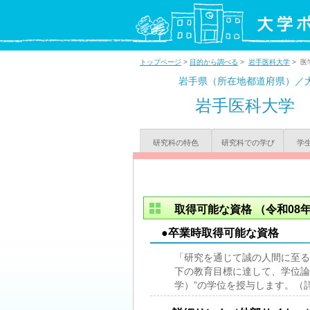
トップページ
>
目的から調べる
>
岩手医科大学
> 医
岩手県（所在地都道府県）／
岩手医科大学
研究科の特色
研究科での学び
学
取得可能な資格
（令和08年
●卒業時取得可能な資格
「研究を通じて誠の人間に至る
下の教育目標に達して、学位論
学）”の学位を授与します。（