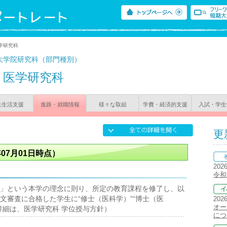
学研究科
大学院研究科（部門種別）
医学研究科
生生活支援
進路・就職情報
様々な取組
学費・経済的支援
入試・学生
更
07月01日時点）
202
令和
」という本学の理念に則り、所定の教育課程を修了し、以
文審査に合格した学生に“修士（医科学）”“博士（医
202
オー
詳細は、医学研究科 学位授与方針）
につ