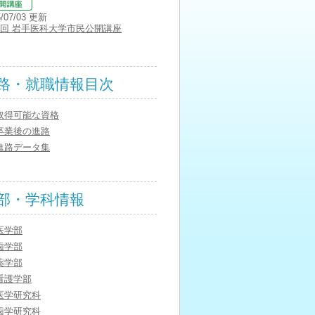
5/07/03 更新
3回 岩手医科大学市民公開講座
路・就職情報目次
取得可能な資格
卒業後の進路
進路データ集
部・学科情報
医学部
歯学部
薬学部
看護学部
医学研究科
歯学研究科