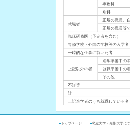
専攻科
別科
正規の職員、
就職者
正規の職員等
臨床研修医（予定者を含む）
専修学校・外国の学校等の入学者
一時的な仕事に就いた者
進学準備中の
上記以外の者
就職準備中の
その他
不詳等
計
上記進学者のうち就職している者
●
トップページ
●
私立大学・短期大学に