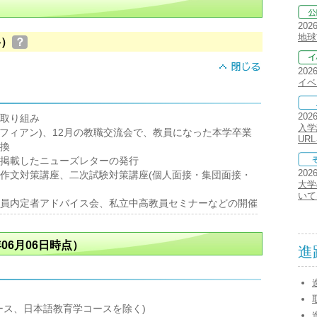
202
地球
格）
？
202
イベ
202
取り組み
入学
ソフィアン)、12月の教職交流会で、教員になった本学卒業
UR
換
掲載したニューズレターの発行
202
作文対策講座、二次試験対策講座(個人面接・集団面接・
大学
いて
員内定者アドバイス会、私立中高教員セミナーなどの開催
06月06日時点）
進
ス、日本語教育学コースを除く)