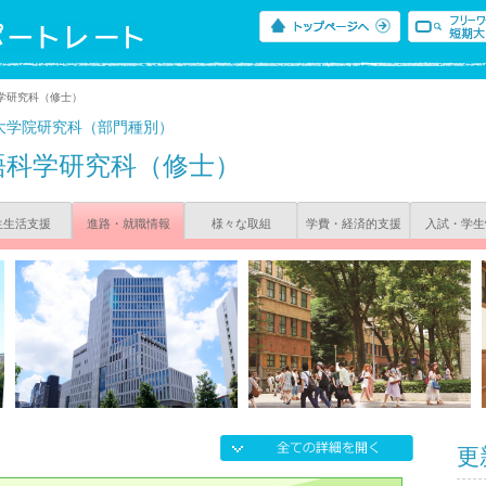
学研究科（修士）
大学院研究科（部門種別）
語科学研究科（修士）
生生活支援
進路・就職情報
様々な取組
学費・経済的支援
入試・学生
更