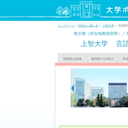
トップページ
>
目的から調べる
>
上智大学
> 言語科
東京都（所在地都道府県）／
上智大学
言
研究科の特色
研究科での学び
学