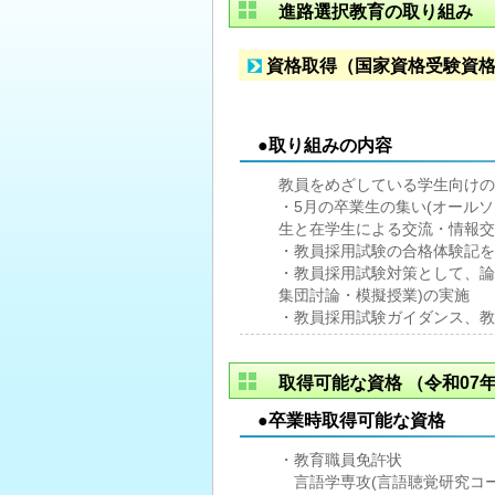
進路選択教育の取り組み
資格取得（国家資格受験資
●取り組みの内容
教員をめざしている学生向けの
・5月の卒業生の集い(オール
生と在学生による交流・情報交
・教員採用試験の合格体験記を
・教員採用試験対策として、論
集団討論・模擬授業)の実施
・教員採用試験ガイダンス、教
取得可能な資格
（令和07年
●卒業時取得可能な資格
・教育職員免許状
言語学専攻(言語聴覚研究コー