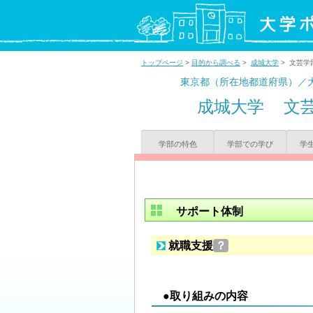
トップページ
>
目的から調べる
>
成城大学
> 文芸学
東京都（所在地都道府県）／
成城大学
文
学部の特色
学部での学び
学
サポート体制
就職支援
？
●取り組みの内容