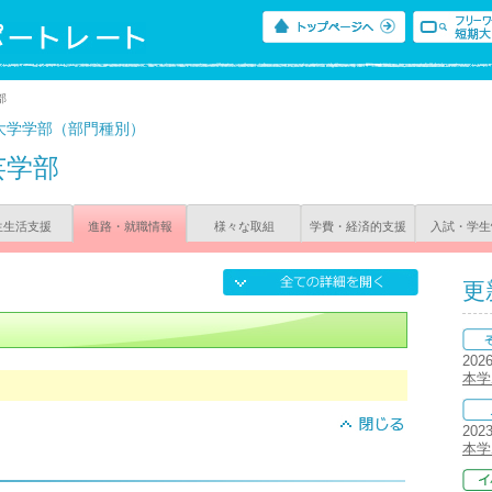
部
大学学部（部門種別）
芸学部
生生活支援
進路・就職情報
様々な取組
学費・経済的支援
入試・学生
更
202
本学
202
本学