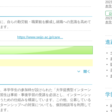
202
本学
202
に、自らの勤労観・職業観を醸成し就職への意識を高めて
本学
ます。
）
https://www.seijo.ac.jp/care...
進
、本学学生の参加枠が設けられた「大学提携型インターン
学
習生は事前・事後学習の受講を必須とし、インターンシッ
うための仕組みを構築しています。この他、公募している
ターンシップへの対策についても、個別相談等を利用して
ます。