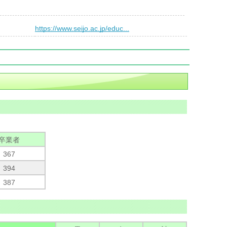
）
https://www.seijo.ac.jp/educ...
卒業者
367
394
387