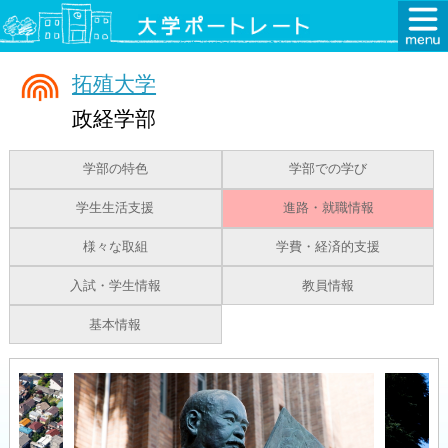
拓殖大学
政経学部
学部の特色
学部での学び
学生生活支援
進路・就職情報
様々な取組
学費・経済的支援
入試・学生情報
教員情報
基本情報