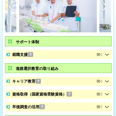
サポート体制
就職支援
？
進路選択教育の取り組み
キャリア教育
？
資格取得（国家資格受験資格）
？
卒後調査の活用
？