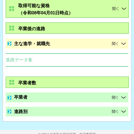
取得可能な資格
（令和08年04月01日時点）
卒業後の進路
主な進学・就職先
進路データ集
卒業者数
卒業者
進路別