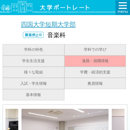
四国大学短期大学部
音楽科
学科の特色
学科での学び
学生生活支援
進路・就職情報
様々な取組
学費・経済的支援
入試・学生情報
教員情報
基本情報