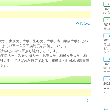
202
講演
202
青山
202
大學、実践女子大学、聖心女子大学、青山学院大学）との
青山
による相互の単位互換制度を実施しています。
館」
国語大学との単位互換も開始しています。
ン予
青山学院大学、和泉短期大学、北里大学、相模女子大学・相
科大学にて結ばれた協定である「相模原・町田地域教育連
202
ます。
青山
テナ
202
ニュ
い