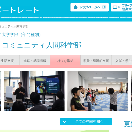
ミュニティ人間科学部
／大学学部（部門種別）
コミュニティ人間科学部
生生活支援
進路・就職情報
様々な取組
学費・経済的支援
入試・学生
更