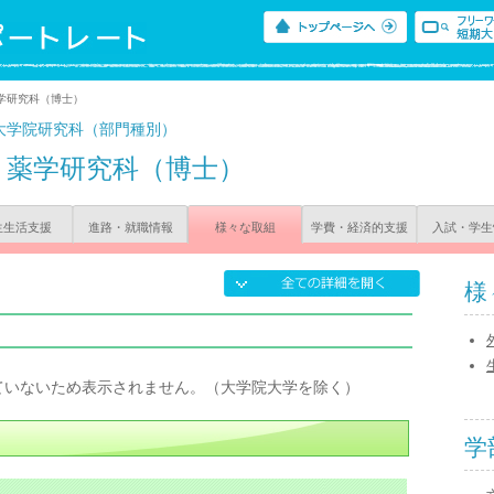
学研究科（博士）
大学院研究科（部門種別）
薬学研究科（博士）
生生活支援
進路・就職情報
様々な取組
学費・経済的支援
入試・学生
様
ていないため表示されません。（大学院大学を除く）
学