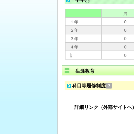
学年別
男
１年
0
２年
0
３年
0
４年
0
計
0
生涯教育
科目等履修制度
？
詳細リンク（外部サイトへ