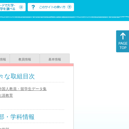
情報
教員情報
基本情報
々な取組目次
外国人教員・留学生データ集
生涯教育
部・学科情報