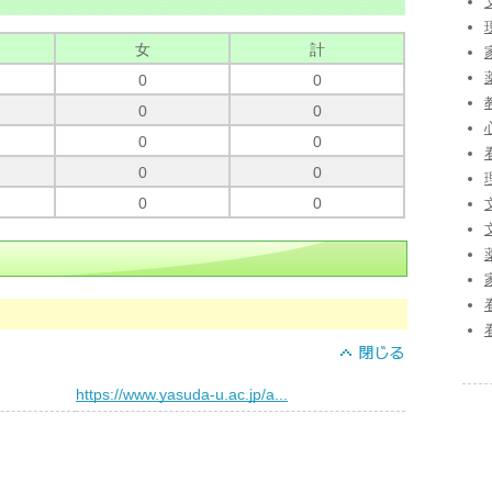
女
計
0
0
0
0
0
0
0
0
0
0
）
https://www.yasuda-u.ac.jp/a...