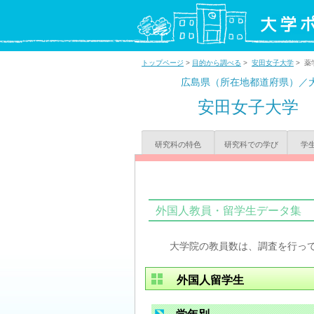
トップページ
>
目的から調べる
>
安田女子大学
> 薬
広島県（所在地都道府県）／
安田女子大学
研究科の特色
研究科での学び
学
外国人教員・留学生データ集
大学院の教員数は、調査を行っ
外国人留学生