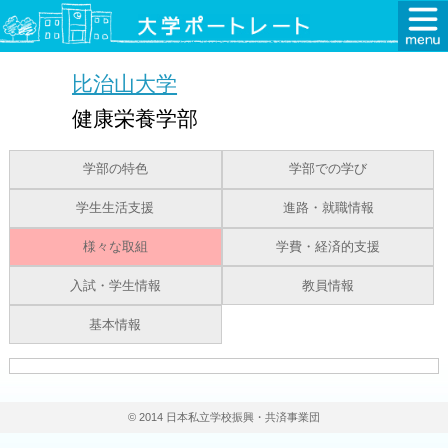
比治山大学
健康栄養学部
学部の特色
学部での学び
学生生活支援
進路・就職情報
様々な取組
学費・経済的支援
入試・学生情報
教員情報
基本情報
© 2014 日本私立学校振興・共済事業団