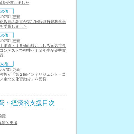
ize)を受賞しました
0/07/01 更新
裕教授の著書が第17回経営行動科学学
を受賞しました
0/07/01 更新
山街道・ＪＲ仙山線おもしろ元気プラ
コンテストで柳井ゼミ３年生が優秀賞
得
0/07/01 更新
教授が「第２回インテリジェント・コ
ス東北文化奨励賞」を受賞
費・経済的支援目次
学費
経済的支援