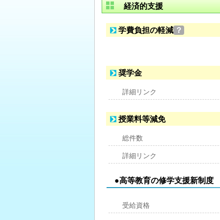
経済的支援
学費負担の軽減
？
奨学金
詳細リンク
授業料等減免
総件数
詳細リンク
●高等教育の修学支援新制度
受給資格