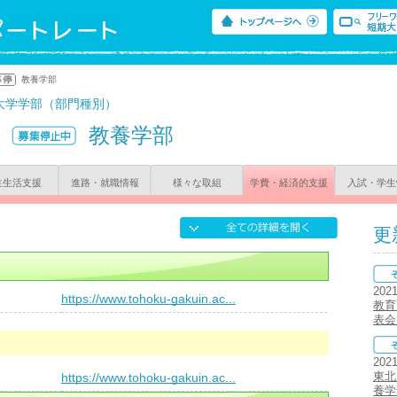
教養学部
大学学部（部門種別）
教養学部
生生活支援
進路・就職情報
様々な取組
学費・経済的支援
入試・学生
更
202
）
https://www.tohoku-gakuin.ac...
教育
表会
202
東北
https://www.tohoku-gakuin.ac...
養学