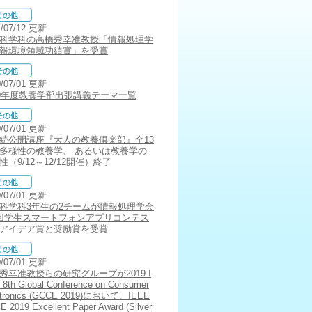
1/07/12 更新
科学科の高橋秀幸准教授「情報処理学
報環境領域功績賞」を受賞
0/07/01 更新
20年度教養学部出張講義テーマ一覧
0/07/01 更新
続公開講座『大人の教養倶楽部』全13
多様性の教養学、 あるいは教養学の
性（9/12～12/12開催）終了
0/07/01 更新
科学科3年生の2チームが情報処理学会
回学生スマートフォンアプリコンテス
アイデア賞と奨励賞を受賞
0/07/01 更新
秀幸准教授らの研究グループが2019 I
8th Global Conference on Consumer
ctronics (GCCE 2019)において、IEEE
 2019 Excellent Paper Award (Silver