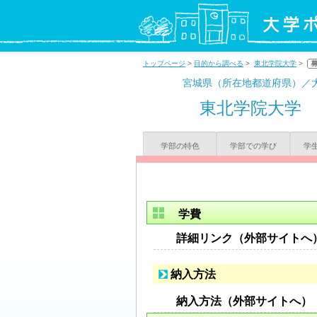
トップページ
>
目的から調べる
>
東北学院大学
>
宮城県（所在地都道府県）／
東北学院大学
学部の特色
学部での学び
学
学費
詳細リンク（外部サイトへ
納入方法
納入方法（外部サイトへ）