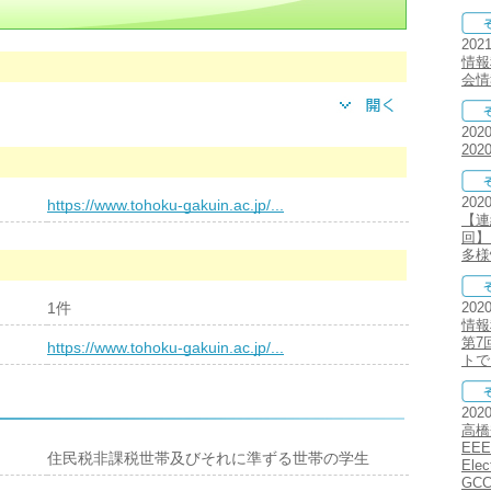
202
情報
会情
202
20
202
https://www.tohoku-gakuin.ac.jp/...
【連
回】
多様
1件
202
情報
第7
https://www.tohoku-gakuin.ac.jp/...
トで
202
高橋
EEE 
住民税非課税世帯及びそれに準ずる世帯の学生
Ele
GCCE