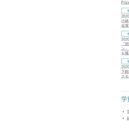
Pr
202
小林
会賞
202
「関
ン」
を獲
202
下館
スモ
学