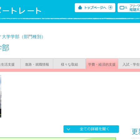
／大学学部（部門種別）
学部
生生活支援
進路・就職情報
様々な取組
学費・経済的支援
入試・学生
更