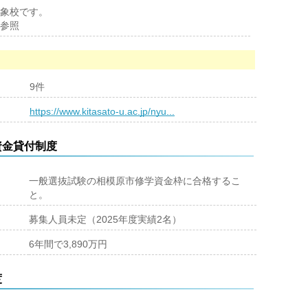
象校です。
参照
9件
https://www.kitasato-u.ac.jp/nyu...
資金貸付制度
一般選抜試験の相模原市修学資金枠に合格するこ
と。
募集人員未定（2025年度実績2名）
6年間で3,890万円
度