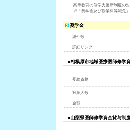
高等教育の修学支援新制度の対
※「奨学金及び授業料等減免」
奨学金
総件数
詳細リンク
●相模原市地域医療医師修学
受給資格
対象人数
金額
●山梨県医師修学資金貸与制