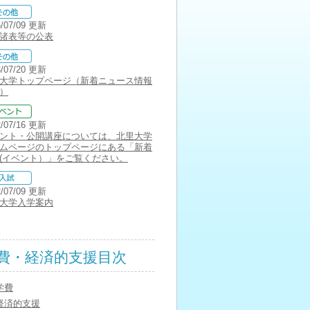
6/07/09 更新
諸表等の公表
3/07/20 更新
大学トップページ（新着ニュース情報
）
2/07/16 更新
ント・公開講座については、北里大学
ムページのトップページにある「新着
(イベント）」をご覧ください。
2/07/09 更新
大学入学案内
費・経済的支援目次
学費
経済的支援