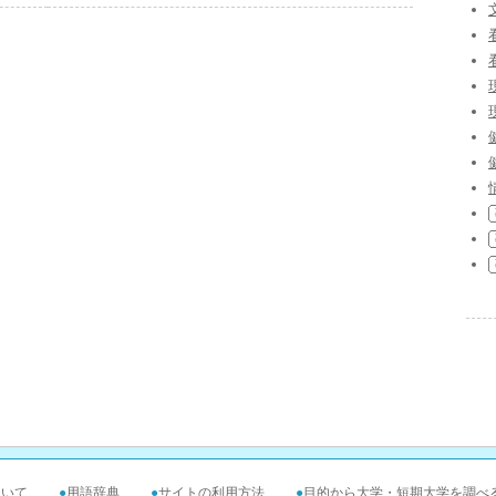
ついて
●
用語辞典
●
サイトの利用方法
●
目的から大学・短期大学を調べ