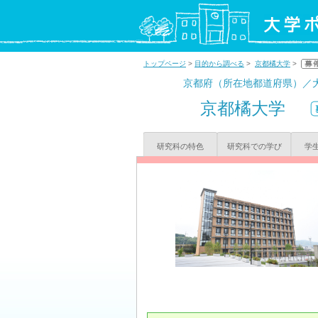
トップページ
>
目的から調べる
>
京都橘大学
>
京都府（所在地都道府県）／
京都橘大学
研究科の特色
研究科での学び
学