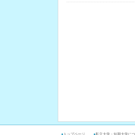
●
トップページ
●
私立大学・短期大学に