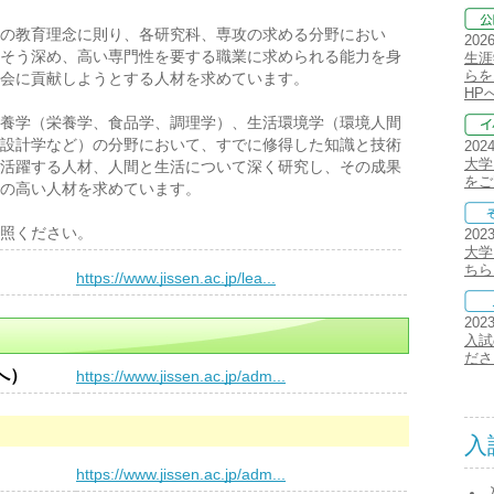
の教育理念に則り、各研究科、専攻の求める分野におい
202
そう深め、高い専門性を要する職業に求められる能力を身
生涯
らを
会に貢献しようとする人材を求めています。
HP
養学（栄養学、食品学、調理学）、生活環境学（環境人間
設計学など）の分野において、すでに修得した知識と技術
202
大学
活躍する人材、人間と生活について深く研究し、その成果
をご
の高い人材を求めています。
照ください。
202
大学
ちら
）
https://www.jissen.ac.jp/lea...
202
入試
ださ
へ）
https://www.jissen.ac.jp/adm...
入
）
https://www.jissen.ac.jp/adm...