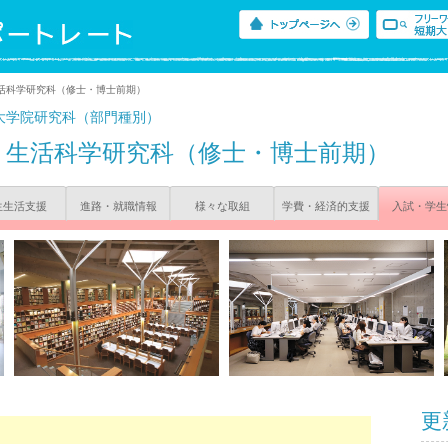
生活科学研究科（修士・博士前期）
大学院研究科（部門種別）
生活科学研究科（修士・博士前期）
生生活支援
進路・就職情報
様々な取組
学費・経済的支援
入試・学生
更