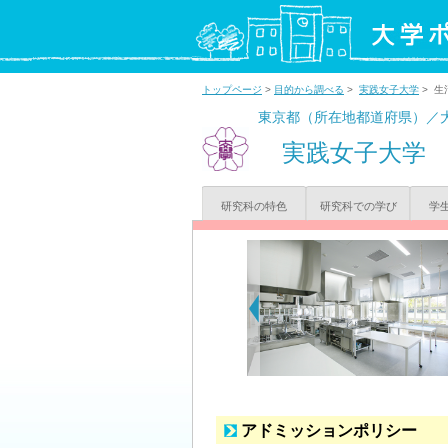
トップページ
>
目的から調べる
>
実践女子大学
> 
東京都（所在地都道府県）／
実践女子大学
研究科の特色
研究科での学び
学
アドミッションポリシー