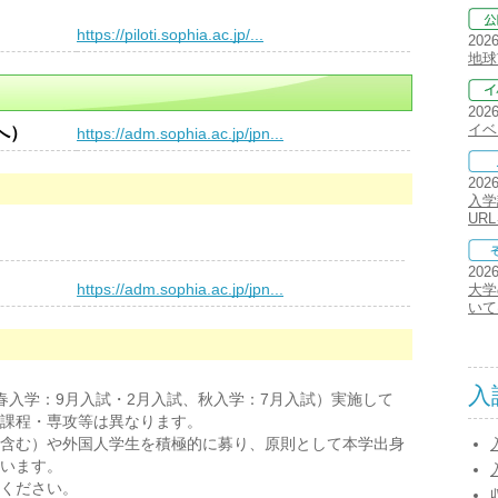
）
https://piloti.sophia.ac.jp/...
202
地球
202
イベ
へ）
https://adm.sophia.ac.jp/jpn...
202
入学
UR
202
）
https://adm.sophia.ac.jp/jpn...
大学
いて
入
春入学：9月入試・2月入試、秋入学：7月入試）実施して
課程・専攻等は異なります。
含む）や外国人学生を積極的に募り、原則として本学出身
います。
ください。