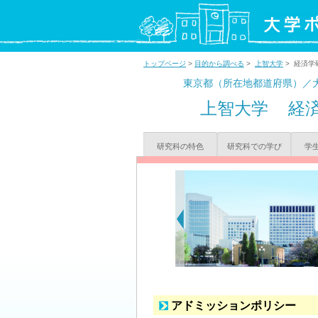
トップページ
>
目的から調べる
>
上智大学
> 経済学
東京都（所在地都道府県）／
上智大学
経
研究科の特色
研究科での学び
学
アドミッションポリシー