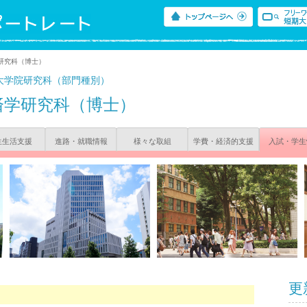
研究科（博士）
大学院研究科（部門種別）
済学研究科（博士）
生生活支援
進路・就職情報
様々な取組
学費・経済的支援
入試・学生
更