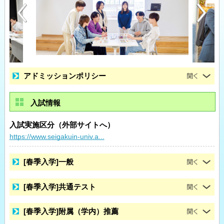
アドミッションポリシー
入試情報
入試実施区分（外部サイトへ）
https://www.seigakuin-univ.a...
[春季入学]一般
[春季入学]共通テスト
[春季入学]附属（学内）推薦