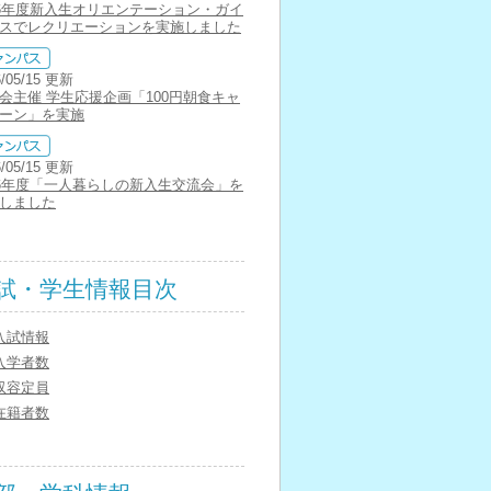
26年度新入生オリエンテーション・ガイ
スでレクリエーションを実施しました
6/05/15 更新
会主催 学生応援企画「100円朝食キャ
ーン」を実施
6/05/15 更新
26年度「一人暮らしの新入生交流会」を
しました
試・学生情報目次
入試情報
入学者数
収容定員
在籍者数