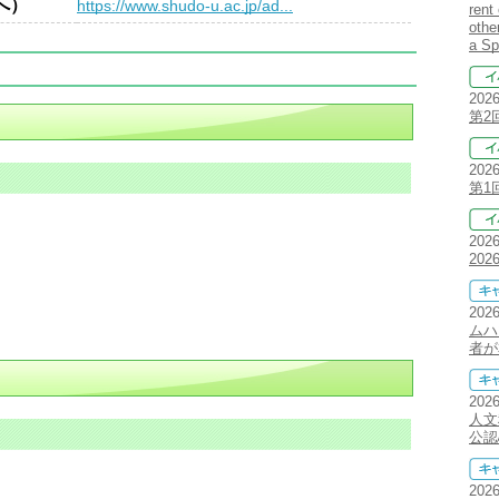
へ）
https://www.shudo-u.ac.jp/ad...
rent
othe
a S
202
第2
202
第1
202
20
202
ムハ
者が
202
人文
公認
202