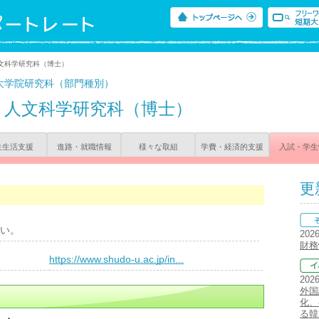
文科学研究科（博士）
大学院研究科（部門種別）
人文科学研究科（博士）
生生活支援
進路・就職情報
様々な取組
学費・経済的支援
入試・学生
更
い。
202
財務
）
https://www.shudo-u.ac.jp/in...
202
外国
化、
る韓