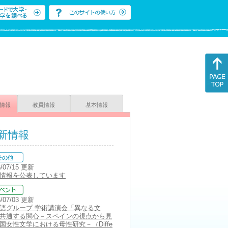
情報
教員情報
基本情報
新情報
6/07/15 更新
情報を公表しています
6/07/03 更新
語グループ 学術講演会「異なる文
共通する関心－スペインの視点から見
国女性文学における母性研究－（Diffe