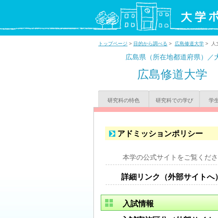
トップページ
>
目的から調べる
>
広島修道大学
> 人
広島県（所在地都道府県）／
広島修道大学
研究科の特色
研究科での学び
学
アドミッションポリシー
本学の公式サイトをご覧くださ
詳細リンク（外部サイトへ
入試情報