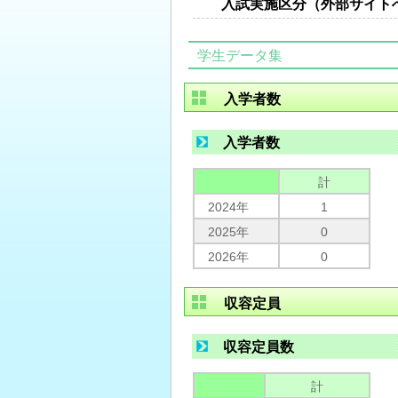
入試実施区分（外部サイト
学生データ集
入学者数
入学者数
計
2024年
1
2025年
0
2026年
0
収容定員
収容定員数
計