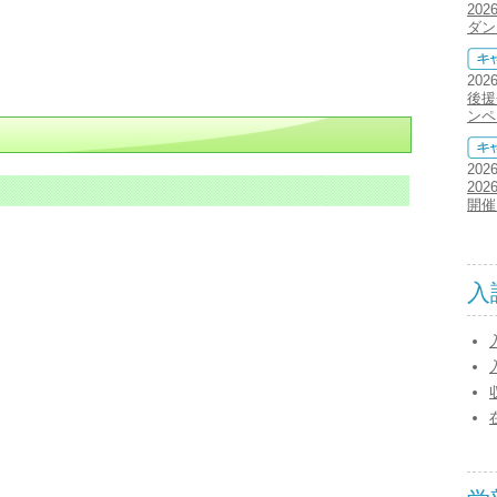
20
ダン
202
後援
ンペ
202
20
開催
入