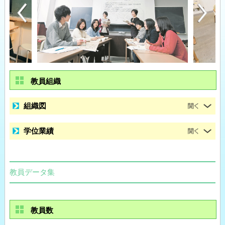
教員組織
組織図
学位業績
教員データ集
教員数