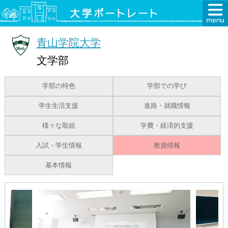
青山学院大学
文学部
学部の特色
学部での学び
学生生活支援
進路・就職情報
様々な取組
学費・経済的支援
入試・学生情報
教員情報
基本情報